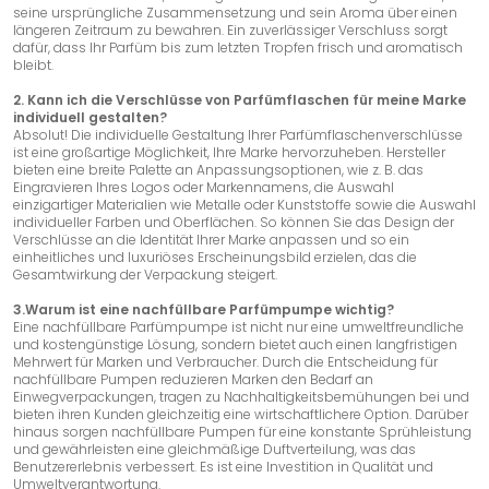
seine ursprüngliche Zusammensetzung und sein Aroma über einen
längeren Zeitraum zu bewahren. Ein zuverlässiger Verschluss sorgt
dafür, dass Ihr Parfüm bis zum letzten Tropfen frisch und aromatisch
bleibt.
2. Kann ich die Verschlüsse von Parfümflaschen für meine Marke
individuell gestalten?
Absolut! Die individuelle Gestaltung Ihrer Parfümflaschenverschlüsse
ist eine großartige Möglichkeit, Ihre Marke hervorzuheben. Hersteller
bieten eine breite Palette an Anpassungsoptionen, wie z. B. das
Eingravieren Ihres Logos oder Markennamens, die Auswahl
einzigartiger Materialien wie Metalle oder Kunststoffe sowie die Auswahl
individueller Farben und Oberflächen. So können Sie das Design der
Verschlüsse an die Identität Ihrer Marke anpassen und so ein
einheitliches und luxuriöses Erscheinungsbild erzielen, das die
Gesamtwirkung der Verpackung steigert.
3.Warum ist eine nachfüllbare Parfümpumpe wichtig?
Eine nachfüllbare Parfümpumpe ist nicht nur eine umweltfreundliche
und kostengünstige Lösung, sondern bietet auch einen langfristigen
Mehrwert für Marken und Verbraucher. Durch die Entscheidung für
nachfüllbare Pumpen reduzieren Marken den Bedarf an
Einwegverpackungen, tragen zu Nachhaltigkeitsbemühungen bei und
bieten ihren Kunden gleichzeitig eine wirtschaftlichere Option. Darüber
hinaus sorgen nachfüllbare Pumpen für eine konstante Sprühleistung
und gewährleisten eine gleichmäßige Duftverteilung, was das
Benutzererlebnis verbessert. Es ist eine Investition in Qualität und
Umweltverantwortung.