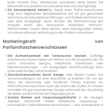
einen höheren Preis. Verbraucher assoziieren diese Details mit
Exklusivität und Qualität und sind daher eher zum Kauf geneigt.
Ein Sinneserlebnis bieten
Die Haptik eines Parfümverschlusses
trägt zum allgemeinen Benutzererlebnis bei. Ein gut gewichteter
Verschluss, ein reibungsloser Öffnungs- und Schließmechanismus
oder eine einzigartige Textur können die Wahrnehmung des
Produkts durch den Verbraucher verbessern. Premium-
Parfümmarken nutzen diese kleinen, aber wirkungsvollen Details,
um eine emotionale Verbindung zu den Käufern aufzubauen.
Marketingkraft von
Parfümflaschenverschlüssen
Die Aufmerksamkeit der Verbraucher wecken:
Auffällige
Flaschenverschlüsse heben ein Parfüm von der Konkurrenz ab. Ob
durch innovative Designs, metallische Oberflächen oder
Edelsteinverzierungen – ein einzigartiges Verschlussdesign kann
potenzielle Kunden sofort anziehen.
Geschichtenerzählen durch Design:
Viele Marken nutzen ihre
Verschlussdesigns, um eine Geschichte zu erzählen. Ob von der
Natur, der Geschichte oder modernen Trends inspiriert, ein
Parfümflaschenverschluss kann die Essenz des Duftes im Inneren
vermitteln. Ein gut durchdachtes Design verbessert das Storytelling
der Marke und kommt bei der Zielgruppe gut an.
Soziale Medien und Verpackungsästhetik:
In der heutigen
digitalen Landschaft fördert ästhetische Verpackung –
einschließlich Parfümflaschenverschlüssen – das Engagement in