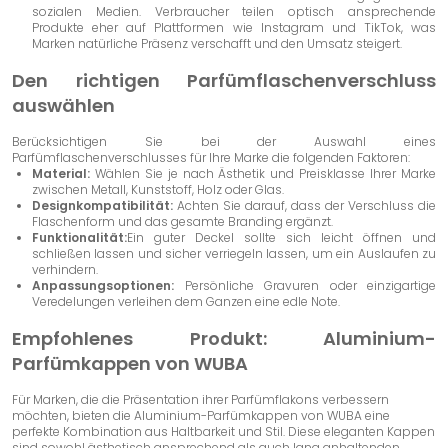
sozialen Medien. Verbraucher teilen optisch ansprechende
Produkte eher auf Plattformen wie Instagram und TikTok, was
Marken natürliche Präsenz verschafft und den Umsatz steigert.
Den richtigen Parfümflaschenverschluss
auswählen
Berücksichtigen Sie bei der Auswahl eines
Parfümflaschenverschlusses für Ihre Marke die folgenden Faktoren:
Material:
Wählen Sie je nach Ästhetik und Preisklasse Ihrer Marke
zwischen Metall, Kunststoff, Holz oder Glas.
Designkompatibilität:
Achten Sie darauf, dass der Verschluss die
Flaschenform und das gesamte Branding ergänzt.
Funktionalität:
Ein guter Deckel sollte sich leicht öffnen und
schließen lassen und sicher verriegeln lassen, um ein Auslaufen zu
verhindern.
Anpassungsoptionen:
Persönliche Gravuren oder einzigartige
Veredelungen verleihen dem Ganzen eine edle Note.
Empfohlenes Produkt: Aluminium-
Parfümkappen von WUBA
Für Marken, die die Präsentation ihrer Parfümflakons verbessern
möchten, bieten die Aluminium-Parfümkappen von WUBA eine
perfekte Kombination aus Haltbarkeit und Stil. Diese eleganten Kappen
sind sowohl ästhetisch ansprechend als auch lang anhaltenden