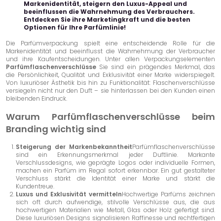
Markenidentität, steigern den Luxus-Appeal und
beeinflussen die Wahrnehmung des Verbrauchers.
Entdecken Sie ihre Marketingkraft und die besten
Optionen für Ihre Parfümlinie!
Die Parfümverpackung spielt eine entscheidende Rolle für die
Markenidentität und beeinflusst die Wahrnehmung der Verbraucher
und ihre Kaufentscheidungen. Unter allen Verpackungselementen
Parfümflaschenverschlüsse
Sie sind ein prägendes Merkmal, das
die Persönlichkeit, Qualität und Exklusivität einer Marke widerspiegelt.
Von luxuriöser Ästhetik bis hin zu Funktionalität: Flaschenverschlüsse
versiegeln nicht nur den Duft – sie hinterlassen bei den Kunden einen
bleibenden Eindruck.
Warum Parfümflaschenverschlüsse beim
Branding wichtig sind
Steigerung der Markenbekanntheit
Parfümflaschenverschlüsse
sind ein Erkennungsmerkmal jeder Duftlinie. Markante
Verschlussdesigns, wie geprägte Logos oder individuelle Formen,
machen ein Parfüm im Regal sofort erkennbar. Ein gut gestalteter
Verschluss stärkt die Identität einer Marke und stärkt die
Kundentreue.
Luxus und Exklusivität vermitteln
Hochwertige Parfüms zeichnen
sich oft durch aufwendige, stilvolle Verschlüsse aus, die aus
hochwertigen Materialien wie Metall, Glas oder Holz gefertigt sind.
Diese luxuriösen Designs signalisieren Raffinesse und rechtfertigen