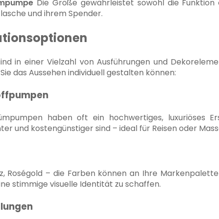
ümpumpe
Die Größe gewährleistet sowohl die Funktion 
lasche und ihrem Spender.
ationsoptionen
ind in einer Vielzahl von Ausführungen und Dekorelement
 Sie das Aussehen individuell gestalten können:
toffpumpen
ümpumpen haben oft ein hochwertiges, luxuriöses Ers
hter und kostengünstiger sind – ideal für Reisen oder Mas
rz, Roségold – die Farben können an Ihre Markenpalette
e stimmige visuelle Identität zu schaffen.
lungen