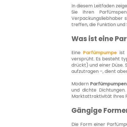
In diesem Leitfaden zeig
Sie Ihren Parfümspen
Verpackungsliebhaber si
treffen, die Funktion und 
Was ist eine P
Eine
Parfümpumpe
ist 
versprüht. Es besteht t
drückt) und einer Düse. 
aufzutragen –, dient aber
Modern
Parfümpumpen
und dichte Dichtungen.
Marktattraktivität Ihres 
Gängige Forme
Die Form einer Parfümpu