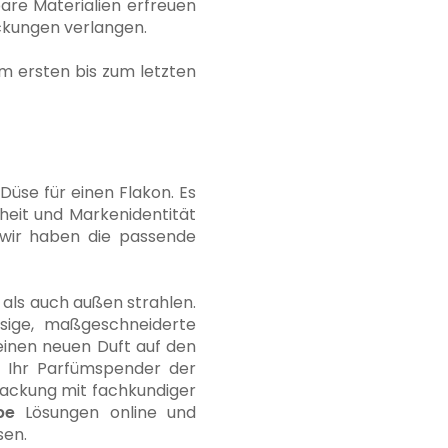
re Materialien erfreuen
ckungen verlangen.
om ersten bis zum letzten
üse für einen Flakon. Es
nheit und Markenidentität
– wir haben die passende
 als auch außen strahlen.
ssige, maßgeschneiderte
 einen neuen Duft auf den
ss Ihr Parfümspender der
rpackung mit fachkundiger
pe
Lösungen online und
sen.