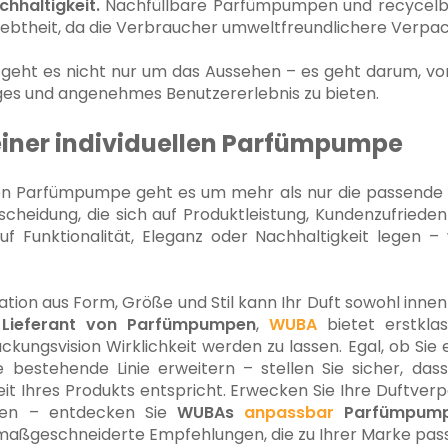
chhaltigkeit.
Nachfüllbare Parfümpumpen und recycelba
ebtheit, da die Verbraucher umweltfreundlichere Verpa
ng geht es nicht nur um das Aussehen – es geht darum, v
iges und angenehmes Benutzererlebnis zu bieten.
t einer individuellen Parfümpumpe
gen Parfümpumpe geht es um mehr als nur die passende D
tscheidung, die sich auf Produktleistung, Kundenzufriede
uf Funktionalität, Eleganz oder Nachhaltigkeit legen 
ation aus Form, Größe und Stil kann Ihr Duft sowohl innen
r
Lieferant von Parfümpumpen
,
WUBA
bietet erstkla
kungsvision Wirklichkeit werden zu lassen. Egal, ob Sie
 bestehende Linie erweitern – stellen Sie sicher, da
eit Ihres Produkts entspricht. Erwecken Sie Ihre Duftve
ben – entdecken Sie
WUBAs
anpassbar
Parfümpum
r maßgeschneiderte Empfehlungen, die zu Ihrer Marke pas