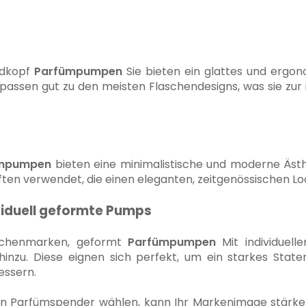
:
ndkopf
Parfümpumpen
Sie bieten ein glattes und ergon
d passen gut zu den meisten Flaschendesigns, was sie zur
mpumpen
bieten eine minimalistische und moderne Ästhe
ten verwendet, die einen eleganten, zeitgenössischen L
viduell geformte Pumps
ischenmarken, geformt
Parfümpumpen
Mit individuell
hinzu. Diese eignen sich perfekt, um ein starkes Sta
essern.
Ihren Parfümspender wählen, kann Ihr Markenimage stär