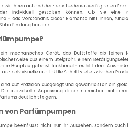
en wir Ihnen anhand der verschiedenen verfügbaren Form
der individuell gestalten können. Ob Sie eine
nd – das Verständnis dieser Elemente hilft Ihnen, fundi
Stil in Einklang bringen.
arfümpumpe?
ein mechanisches Gerät, das Duftstoffe als feinen 
ypischerweise aus einem Steigrohr, einem Betätigungsel
Seine Hauptaufgabe ist funktional – es hilft dem Anwende
 auch als visuelle und taktile Schnittstelle zwischen Pro
sind auf Präzision ausgelegt und gewährleisten ein gl
 Die individuelle Anpassung dieser scheinbar einfac
Parfums deutlich steigern.
n von Parfümpumpen
mpe beeinflusst nicht nur ihr Aussehen, sondern auch ih