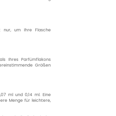
t nur, um Ihre Flasche
s Ihres Parfümflakons
übereinstimmende Größen
,07 ml und 0,14 ml. Eine
ßere Menge für leichtere,